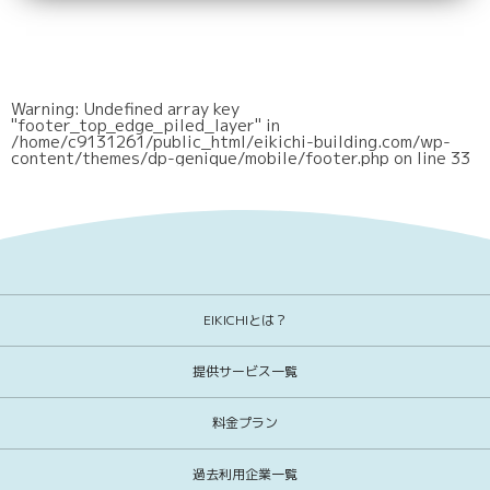
Warning
: Undefined array key
"footer_top_edge_piled_layer" in
/home/c9131261/public_html/eikichi-building.com/wp-
content/themes/dp-genique/mobile/footer.php
on line
33
EIKICHIとは？
提供サービス一覧
料金プラン
過去利用企業一覧