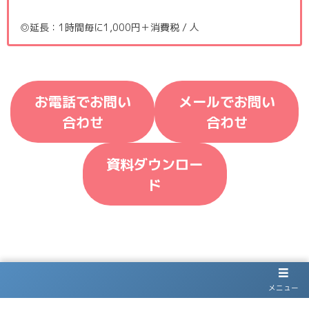
◎延長：1時間毎に1,000円＋消費税 / 人
お電話でお問い
メールでお問い
合わせ
合わせ
資料ダウンロー
ド
Warning
: Undefined array key
"footer_top_edge_piled_layer" in
メニュー
/home/c9131261/public_html/eikichi-building.com/wp-
content/themes/dp-genique/mobile/footer.php
on line
33