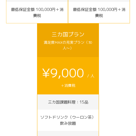
最低保証金額 100,000円＋消
最低保証金額 100,000円＋消
費税
費税
三カ国プラン
満足度MAXの充実プラン（30
人〜）
¥9,000
/ 人
＋消費税
三カ国課題料理：15品
ソフトドリンク（ウーロン茶）
飲み放題