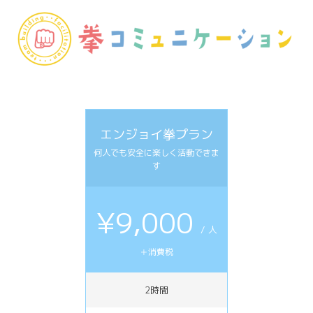
エンジョイ拳プラン
何人でも安全に楽しく活動できま
す
¥9,000
/ 人
＋消費税
2時間