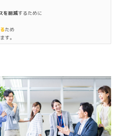
スを削減
するために
る
ため
ます。