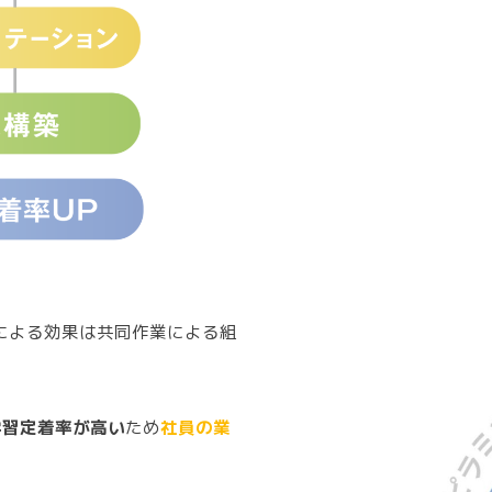
」による効果は共同作業による組
学習定着率が高い
ため
社員の業