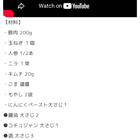
【材料】
・豚肉 200g
・玉ねぎ １個
・人参 1/2本
・ニラ １束
・キムチ 20g
・ごま 適量
・もやし 2袋
・にんにくペースト大さじ１
●醤油 大さじ２
●コチュジャン 大さじ１
●酒 大さじ３