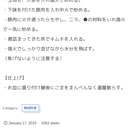
・玉ねぎ、人参を入れ強火で炒める。
・下味を付けた豚肉を入れ中火で炒める。
・豚肉に火が通ったらもやし、ニラ、●の材料をいれ強火
で一気に炒める。
・煮詰まってきた所でキムチを入れる。
・強火でしっかり混ぜながら水分を飛ばす。
（焦げないように注意する）
【仕上げ】
・お皿に盛り付け最後にごまをまんべんなく適量散らす。
韓国料理
January
17
,
2024
1062 views