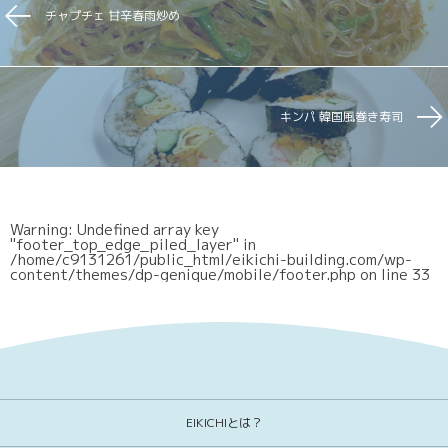
チャプチェ 甘辛春雨炒め
キンパ 韓国風巻き寿司
Warning
: Undefined array key
"footer_top_edge_piled_layer" in
/home/c9131261/public_html/eikichi-building.com/wp-
content/themes/dp-genique/mobile/footer.php
on line
33
EIKICHIとは？