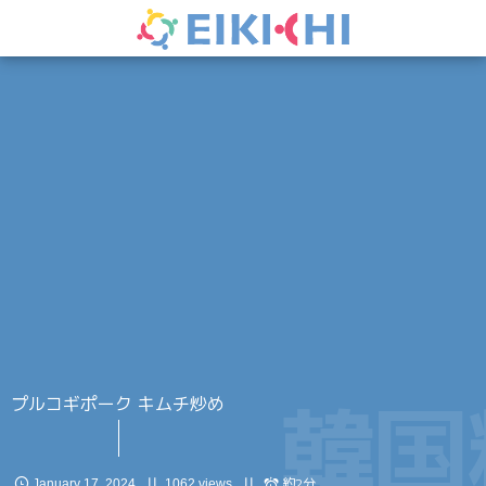
韓国
プルコギポーク キムチ炒め
約2分
January
17
,
2024
1062 views