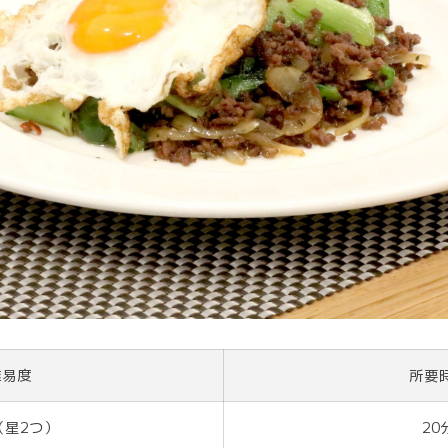
難易度
所要
（星2つ）
20